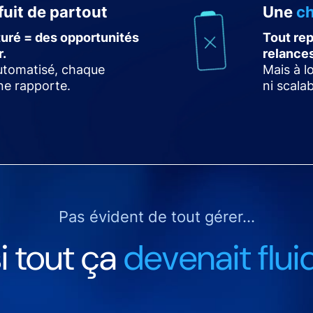
fuit de partout
Une
c
turé = des opportunités
Tout rep
r.
relances
automatisé, chaque
Mais à l
 ne rapporte.
ni scalab
Pas évident de tout gérer...
si tout ça
devenait flui