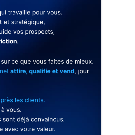
i travaille pour vous.
t et stratégique,
guide vos prospects,
riction
.
sur ce que vous faites de mieux.
nnel
attire, qualifie et vend
, jour
après les clients.
 à vous.
ils sont déjà convaincus.
e avec votre valeur.