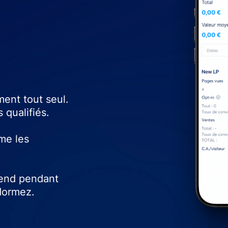
ment tout seul.
 qualifiés.
rme les
vend pendant
dormez.