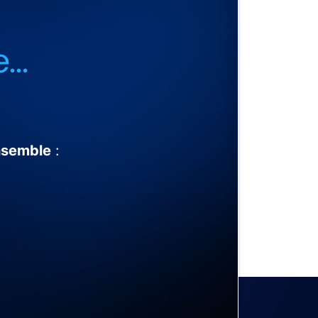
...
nsemble
: