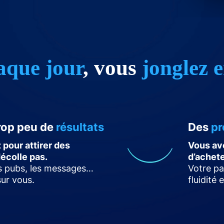
aque jour
, vous
jonglez e
trop peu de
résultats
Des
pr
pour attirer des
Vous av
décolle pas.
d’achet
es pubs, les messages…
Votre pa
sur vous.
fluidité